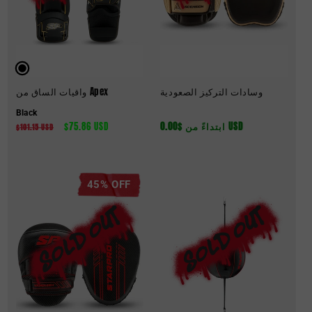
وسادات التركيز الصعودية
واقيات الساق من Apex
Black
ابتداءً من $0.00 USD
السعر
سعر
$75.86 USD
السعر
$101.15 USD
العادي
البيع
العادي
45% OFF