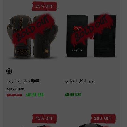
25% OFF
درع الركل القتالي
قفازات تدريب Apex
Apex Black
السعر
$0.00 USD
سعر
$51.07 USD
السعر
$68.09 USD
العادي
البيع
العادي
45% OFF
30% OFF