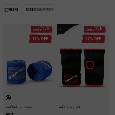
FILTER
SORT
RECOMMENDED
أُوكَازيُون!
أُوكَازيُون!
جديد
17% OFF
17% OFF
قفازات داخلية
ضمادات الملاكمة
Black