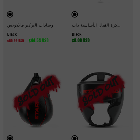
كرة القتال الأساسية ذات
وسادات التركيز فانكويش
الطرف المزدوج
Black
Black
السعر
$0.00 USD
سعر
$44.54 USD
السعر
$80.99 USD
العادي
البيع
العادي