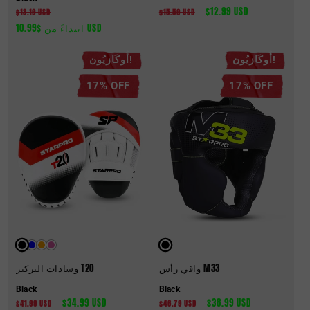
سعر
$12.99 USD
السعر
سعر
السعر
$13.19 USD
$15.59 USD
البيع
العادي
ابتداءً من $10.99 USD
البيع
العادي
أُوكَازيُون!
أُوكَازيُون!
17% OFF
17% OFF
واقي رأس M33
وسادات التركيز T20
Black
Black
سعر
$38.99 USD
السعر
سعر
$34.99 USD
السعر
$41.99 USD
$46.79 USD