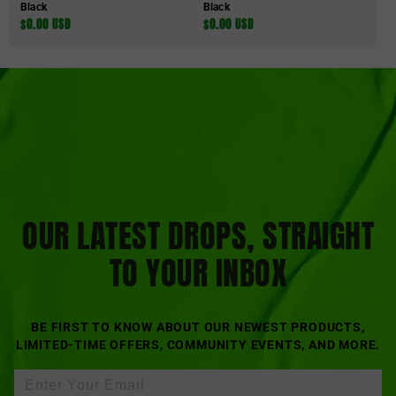
Black
Black
السعر
$0.00 USD
السعر
$0.00 USD
العادي
العادي
OUR LATEST DROPS, STRAIGHT
TO YOUR INBOX
BE FIRST TO KNOW ABOUT OUR NEWEST PRODUCTS,
LIMITED-TIME OFFERS, COMMUNITY EVENTS, AND MORE.