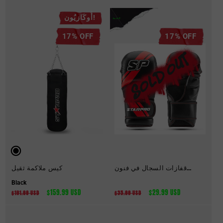
البيع
العادي
البيع
العادي
أُوكَازيُون!
جديد
17% OFF
17% OFF
قفازات السجال في فنون
كيس ملاكمة ثقيل
القتال المختلطة
Black
سعر
$29.99 USD
السعر
سعر
$159.99 USD
السعر
$191.99 USD
$35.99 USD
البيع
العادي
البيع
العادي