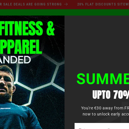
SUMMER SALE DEALS ARE GO
EALS ARE GOING STRONG
20% FLAT DISCOUNTS SITEWIDE UPTO
Einlo
AUF
BOXEN
MMA
KAMPFSPORT
BEKLEIDUNG
KINDER
SUMME
UPTO 70%
You're €30 away from F
now to unlock early acc