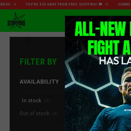
Direkt
YOU'RE €30 AWAY FROM FREE SHIPPING! 🚚
SUMMER SALE D
zum
Inhalt
SOMMERSCHLUSSVERK
FILTER BY
−
AVAILABILITY
In stock
(5)
Out of stock
(9)