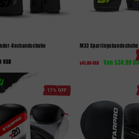
inder-Boxhandschuhe
M33 Sparringshandschuhe
0 USD
Von $34.99 U
aler
Normaler
Verkaufspreis
$41.99 USD
Preis
U
17% OFF