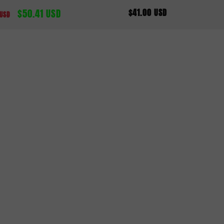
$50.41 USD
$41.00 USD
aler
Verkaufspreis
Normaler
 USD
Preis