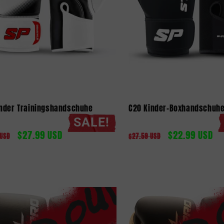
inder Trainingshandschuhe
C20 Kinder-Boxhandschuh
SALE!
$27.99 USD
$22.99 USD
aler
Verkaufspreis
Normaler
Verkaufspreis
 USD
$27.59 USD
Preis