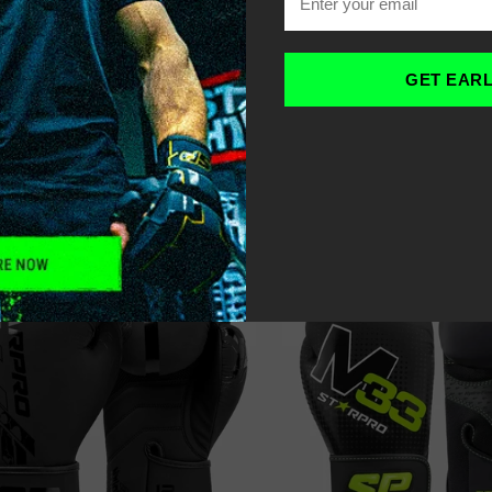
OME
BOXHANDSCHUHE
-
GET EAR
LTER
SORT
RECOMMENDED