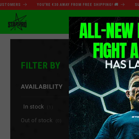
انتقل
OMERS
YOU'RE €30 AWAY FROM FREE SHIPPING! 🚚
SUMMER
إلى
المحتوى
مة
تخفيضات رأس السنة
FILTER BY
−
AVAILABILITY
In stock
(1)
Out of stock
(0)