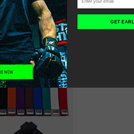
OME
أحزمة الكاراتيه
-
GET EAR
LTER
SORT
RECOMMENDED
17% OFF